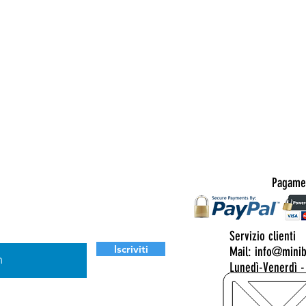
Pagamen
a nostra newsletter
ul tuo prossimo ordine idoneo.
Servizio clienti
Iscriviti
Mail: info@mini
Lunedì-Venerdì -
sualizza termini d'uso