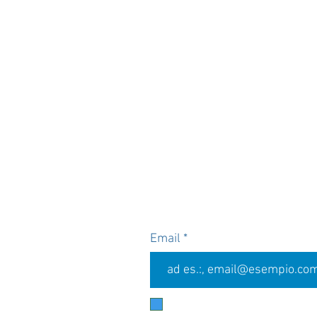
Iscriviti all
Per te il 5% di sconto s
Email
Accetto termini e condizioni
Vi