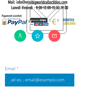
Mail: info@minibigworldcollectibles.com
Lunedì-Venerdì - 9:00-13:00-15:30-19:00
Pagamenti accettati
Iscriviti alla nostra newsletter
Per te il 5% di sconto sul tuo prossimo
ordine idoneo.
Email
Accetto termini e condizioni
Visualizza termini d'uso
Accetto l'informativa sulla Privac
Visualizza Privacy Policy