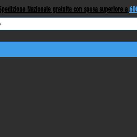
Spedizione Nazionale gratuita con spesa superiore a
60
Al momento non abbiamo
prodotti da mostrare qui.