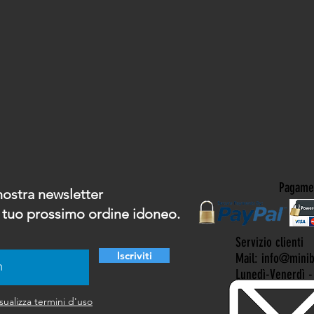
Pagamen
a nostra newsletter
ul tuo prossimo ordine idoneo.
Servizio clienti
Iscriviti
Mail: info@mini
Lunedì-Venerdì -
sualizza termini d'uso