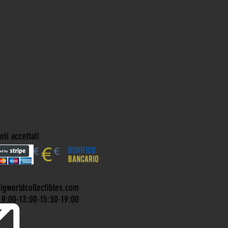
ti accettati
bigworldcollectibles.com
 9:00-13:00-15:30-19:00